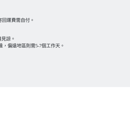
貨寄回運費需自付。
請見諒。
達，偏遠地區則需5-7個工作天。