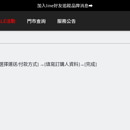
加入line好友追蹤品牌消息➡️
ALE活動
門市查詢
服務公告
[選擇運送/付款方式] →[填寫訂購人資料]→[完成]