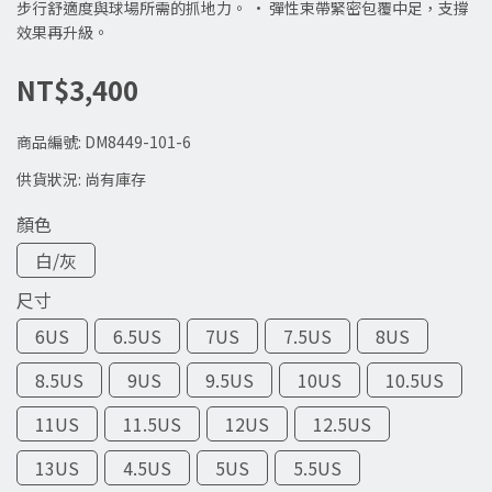
步行舒適度與球場所需的抓地力。 • 彈性束帶緊密包覆中足，支撐
效果再升級。
NT$3,400
商品編號:
DM8449-101-6
供貨狀況:
尚有庫存
顏色
白/灰
尺寸
6US
6.5US
7US
7.5US
8US
8.5US
9US
9.5US
10US
10.5US
11US
11.5US
12US
12.5US
13US
4.5US
5US
5.5US