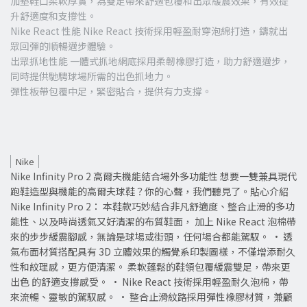
加墊鞋口柔軟厚實，為雙足帶來舒適包覆和出眾緩震效果，有效提
升舒適度和支撐性。
Nike React 性能 Nike React 技術採用輕盈耐穿泡綿打造，鑄就出
眾回彈的順暢邁步體驗。
出眾抓地性能 一體式抓地網底採用柔韌橡膠打造，助力舒適邁步，
同時提供馳騁球場所需的出色抓地力。
彈性板帶包覆中足，緊密貼合，提供有力支撐。
Nike
Nike Infinity Pro 2 高爾夫機能結合場外多功能性 想要一雙兼具現代
跑鞋造型與機能的高爾夫球鞋？你的心聲，我們聽見了。貼心介紹
Nike Infinity Pro 2： 本鞋款巧妙結合非凡舒適度、整合止滑的多功
能性、以及時尚透氣又好清潔的布質鞋面， 加上 Nike React 泡棉帶
來的步步緩震腳感，無論是球場或街頭，任何場合都能駕馭。 • 透
氣布面材質搭配具有 3D 立體效果的觸覺系印製圖樣，不僅增添耐久
性和紋理感，更方便清潔。 柔軟蓬鬆的鞋領包覆緩震雙足，帶來更
出色 的舒適支撐感受。 • Nike React 技術採用輕盈耐久泡棉，帶
來流暢、靈敏的駕馭感。 • 整合止滑紋路採用彈性橡膠材質，兼顧