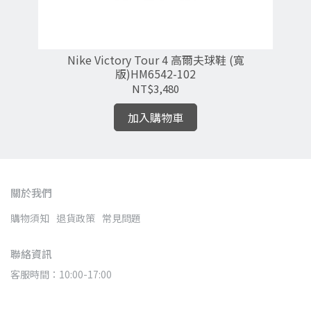
裙-白
Nike Victory Tour 4 高爾夫球鞋 (寬
N
版)HM6542-102
NT$3,480
加入購物車
關於我們
購物須知
退貨政策
常見問題
聯絡資訊
客服時間：10:00-17:00